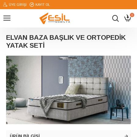
ÜYE GIRIŞI
KAYIT OL
0
ELVAN BAZA BAŞLIK VE ORTOPEDIK
YATAK SETI
ÜRÜN BILGISI