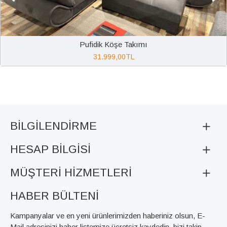
Pufidik Köşe Takımı
31.999,00TL
BILGILENDIRME
HESAP BILGISI
MÜŞTERI HIZMETLERI
HABER BÜLTENI
Kampanyalar ve en yeni ürünlerimizden haberiniz olsun, E-
Mail adresinizi haber listemize ücretsiz kaydedin, bizi takip